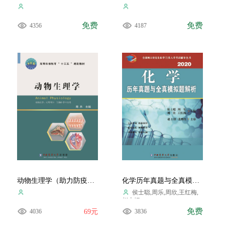
免费
免费
4356
4187
动物生理学（助力防疫，请勿购买）
化学历年真题与全真模拟题解析.2020
侯士聪,周乐,周欣,王红梅,
赵士铎
免费
4036
69元
3836