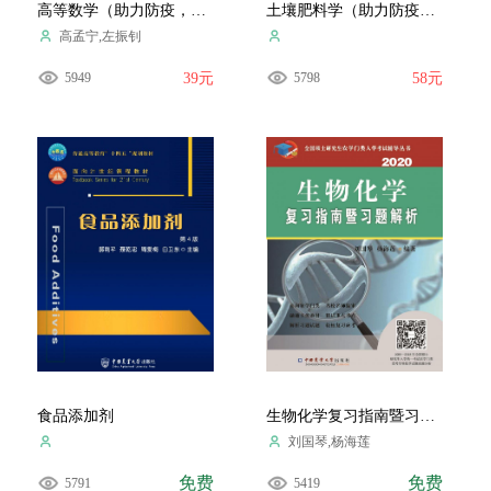
高等数学（助力防疫，请勿购买）
土壤肥料学（助力防疫，请勿购买）
高孟宁,左振钊
5949
39元
5798
58元
食品添加剂
生物化学复习指南暨习题解析.2020
刘国琴,杨海莲
免费
免费
5791
5419