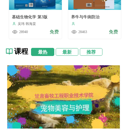
基础生物化学 第3版
养牛与牛病防治
吴玮 韩海棠
免费
免费
28940
28463
课程
最热
最新
推荐