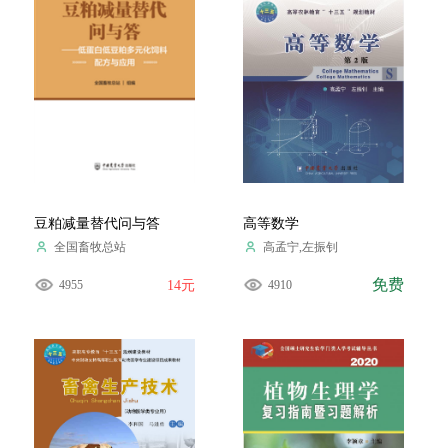
豆粕减量替代问与答
高等数学
全国畜牧总站
高孟宁,左振钊
免费
4955
14元
4910