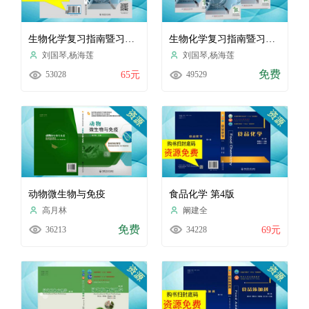
生物化学复习指南暨习题解析2022
生物化学复习指南暨习题解析
刘国琴,杨海莲
刘国琴,杨海莲
免费
53028
65元
49529
动物微生物与免疫
食品化学 第4版
高月林
阚建全
免费
36213
34228
69元